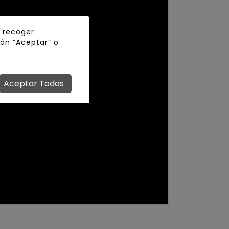
y recoger
tón “Aceptar” o
Aceptar Todas