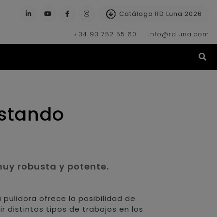
Catálogo RD Luna 2026
+34 93 752 55 60
info@rdluna.com
(s
astando
uy robusta y potente.
pulidora ofrece la posibilidad de
 distintos tipos de trabajos en los