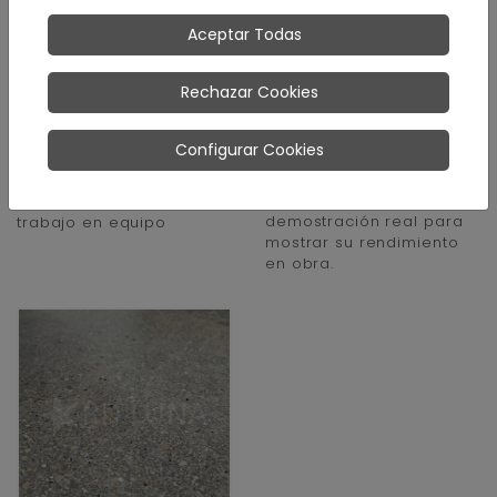
RD Luna,
Multicortadora
patrocinador oficial
Husqvarna BMC 335:
Aceptar Todas
del equipo
demostración y
femenino de
aplicaciones en
Rechazar Cookies
baloncesto
pavimentos
Tecnohoopers
Equipo diseñado para
Configurar Cookies
trabajos de corte, rebaje
Impulsamos el deporte
y preparación de
femenino como símbolo
pavimentos, utilizado en
de igualdad, esfuerzo y
demostración real para
trabajo en equipo
mostrar su rendimiento
en obra.