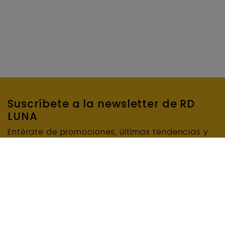
Suscríbete a la newsletter de RD
LUNA
Entérate de promociones, últimas tendencias y
mucho más…
SUSCRIBIRME
E-mail
INFORMACIÓN BÁSICA DE PROTECCIÓN DE DATOS: Responsable del tratamiento: RD LUNA
MAQUINARIA Y ENCOFRADOS, S.L.U. Finalidad del tratamiento: Enviar el boletín de noticias.
Legitimación del tratamiento: Consentimiento del interesado/a. Conservación de los datos:
Se conservarán mientras exista un interés mutuo o durante el tiempo necesario para el
cumplimiento de las obligaciones legales. Destinatarios: Prestadores de servicio o
colaboradores. Derechos: Derecho a retirar el consentimiento en cualquier momento.