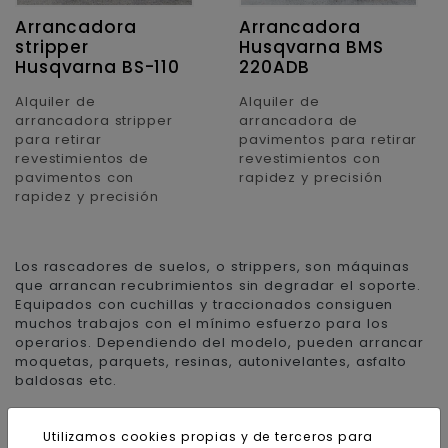
Arrancadora
Arrancadora
stripper
Husqvarna BMS
Husqvarna BS-110
220ADB
Alquiler de
Alquiler de
arrancadora stripper
arrancadora de
para retirar
pavimentos para retirar
revestimientos de
revestimientos con
pavimentos con
rapidez y precisión
rapidez y precisión
Los rascadores de suelos, o strippers, son máquinas
que arrancan recubrimientos sin degradar el soporte.
Equipados con cuchillas y traccionados consiguen
muchos trabajos con el mínimo esfuerzo para los
operarios. Dependiendo del modelo, pueden arrancar
moquetas, parquets, resinas, autonivelantes, asfalto
baldosas etc.
Utilizamos cookies propias y de terceros para