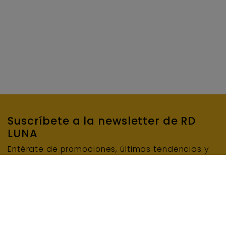
Suscríbete a la newsletter de RD
LUNA
Entérate de promociones, últimas tendencias y
mucho más…
SUSCRIBIRME
E-mail
INFORMACIÓN BÁSICA DE PROTECCIÓN DE DATOS: Responsable del tratamiento: RD LUNA
MAQUINARIA Y ENCOFRADOS, S.L.U. Finalidad del tratamiento: Enviar el boletín de noticias.
Legitimación del tratamiento: Consentimiento del interesado/a. Conservación de los datos:
Se conservarán mientras exista un interés mutuo o durante el tiempo necesario para el