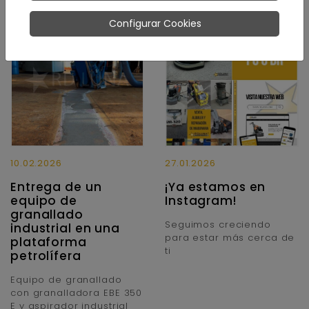
Configurar Cookies
10.02.2026
27.01.2026
Entrega de un
¡Ya estamos en
equipo de
Instagram!
granallado
Seguimos creciendo
industrial en una
para estar más cerca de
plataforma
ti
petrolífera
Equipo de granallado
con granalladora EBE 350
E y aspirador industrial