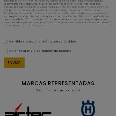
planteadas y el envío de newsletters, comunicaciones comerciales y promociones.
Legitimación del tratamiento: Interés legítimo y consentimiento del interesado/a.
Conservación de los datos: Se conservarán mientras exista un interés mutuo o durante el
tiempo necesario para el cumplimiento de las obligaciones legales. Destinatarios:
Prestadores de servicio o colaboradores. Derechos: Derecho a retirar el consentimiento
en cualquier momento. Derecho de acceso, rectificación, portabilidad y supresión de sus
datos y a la limitación u oposición al su tratamiento. Datos de contacto para ejercer sus
derechos: rdluna@rdluna.com Información adicional: Puede consultar la información adicional
en nuestra
Política de Privacidad
.
He leído y acepto la
política de privacidad.
Autorizo el envío del boletín de noticias
MARCAS REPRESENTADAS
Servicio técnico oficial