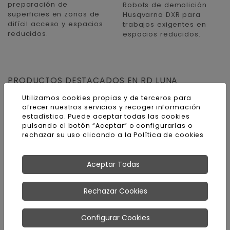
preparación de
Robots de demolición
superficies en zonas de
Husqvarna DXR para
difícil acceso y espacios
trabajos exigentes en
reducidos.
espacios reducidos.
PRODUCTOS DESTACADOS EN RD LUNA
Utilizamos cookies propias y de terceros para
ofrecer nuestros servicios y recoger información
estadística. Puede aceptar todas las cookies
pulsando el botón “Aceptar” o configurarlas o
rechazar su uso clicando a la
Política de cookies
Aceptar Todas
Rechazar Cookies
Aspirador industrial
Pulidora de
trac
Iclean 350
hormigón
Configurar Cookies
Husqvarna PG 450