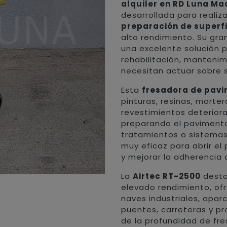
alquiler en RD Luna Ma
desarrollada para realiz
preparación de superfi
alto rendimiento. Su gra
una excelente solución 
rehabilitación, mantenimi
necesitan actuar sobre s
Esta
fresadora de pavi
pinturas, resinas, morter
revestimientos deteriora
preparando el pavimento
tratamientos o sistemas
muy eficaz para abrir el 
y mejorar la adherencia
La
Airtec RT-2500
desta
elevado rendimiento, of
naves industriales, apar
puentes, carreteras y pr
de la profundidad de fre