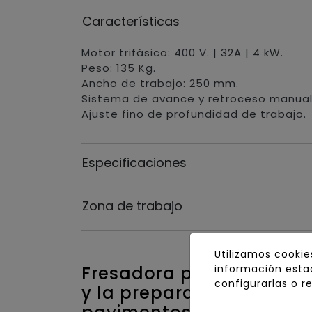
Características
Motor trifásico: 400 V. | 32A | 4 kW.
Peso: 135 Kg.
Ancho de trabajo: 250 mm.
Sistema de avance y retroceso manual
Ajuste fino de profundidad de trabajo.
Especificaciones
Zona de trabajo
Utilizamos cookie
información estad
Fresadora profesional pa
configurarlas o r
y la preparación de gra