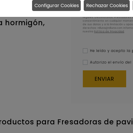
Y ENCOFRADOS, S.L.U. Finalidad del t
Configurar Cookies
Rechazar Cookies
newsletters, comunicaciones comerc
legítimo y consentimiento del inte
exista un interés mutuo o durante e
legales. Destinatarios: Prestadores 
a hormigón,
consentimiento en cualquier moment
de sus datos y a la limitación u opo
derechos: rdluna@rdluna.com Informac
nuestra
Política de Privacidad
.
He leído y acepto la
Autorizo el envío del
productos para Fresadoras de pav