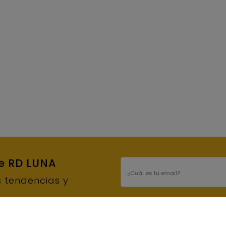
de RD LUNA
E-mail
s tendencias y
INFORMACIÓN BÁSICA DE PROTECCIÓN DE DATOS
S.L.U. Finalidad del tratamiento: Enviar el bo
interesado/a. Conservación de los datos: Se
necesario para el cumplimiento de las obliga