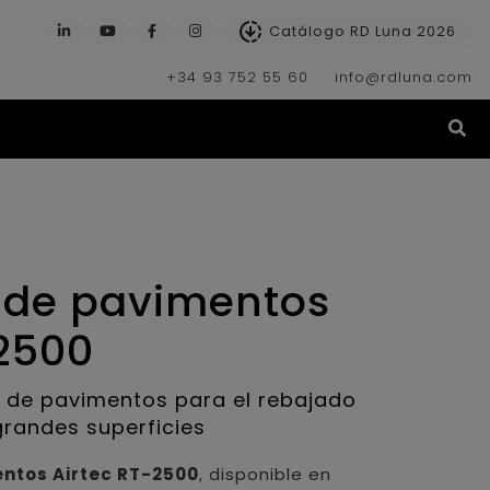
Catálogo RD Luna 2026
+34 93 752 55 60
info@rdluna.com
(s
 de pavimentos
-2500
a de pavimentos para el rebajado
grandes superficies
ntos Airtec RT-2500
, disponible en