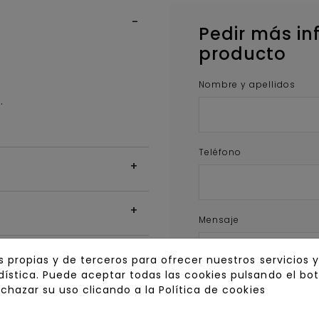
Pedir más in
producto
Nombre y apellidos
.
Teléfono
Mensaje
s propias y de terceros para ofrecer nuestros servicios 
ística. Puede aceptar todas las cookies pulsando el bo
ra el rebajado
echazar su uso clicando a la
Política de cookies
ndes
INFORMACIÓN BÁSICA DE PROTECCIÓN 