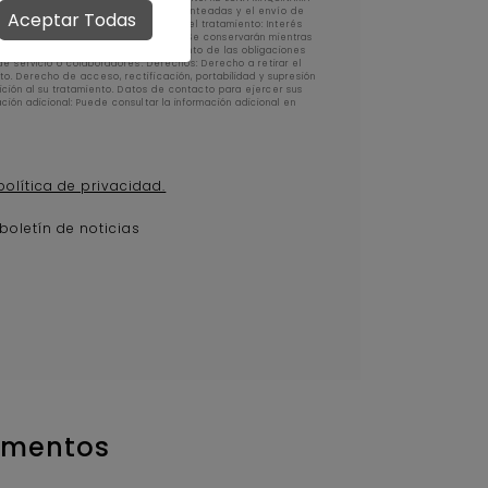
ratamiento: Gestionar las consultas planteadas y el envío de
Aceptar Todas
iales y promociones. Legitimación del tratamiento: Interés
resado/a. Conservación de los datos: Se conservarán mientras
l tiempo necesario para el cumplimiento de las obligaciones
de servicio o colaboradores. Derechos: Derecho a retirar el
o. Derecho de acceso, rectificación, portabilidad y supresión
sición al su tratamiento. Datos de contacto para ejercer sus
ión adicional: Puede consultar la información adicional en
política de privacidad.
 boletín de noticias
imentos