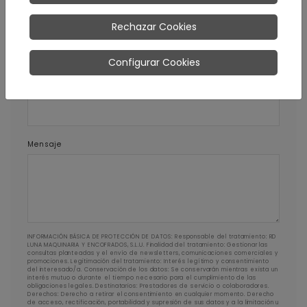
Teléfono
Rechazar Cookies
Configurar Cookies
Código postal
Mensaje
INFORMACIÓN BÁSICA DE PROTECCIÓN DE DATOS: Responsable del tratamiento: RD
LUNA MAQUINARIA Y ENCOFRADOS, S.L.U. Finalidad del tratamiento: Gestionar las
consultas planteadas y el envío de newsletters, comunicaciones comerciales y
promociones. Legitimación del tratamiento: Interés legítimo y consentimiento
del interesado/a. Conservación de los datos: Se conservarán mientras exista un
interés mutuo o durante el tiempo necesario para el cumplimiento de las
obligaciones legales. Destinatarios: Prestadores de servicio o colaboradores.
Derechos: Derecho a retirar el consentimiento en cualquier momento. Derecho
de acceso, rectificación, portabilidad y supresión de sus datos y a la limitación u