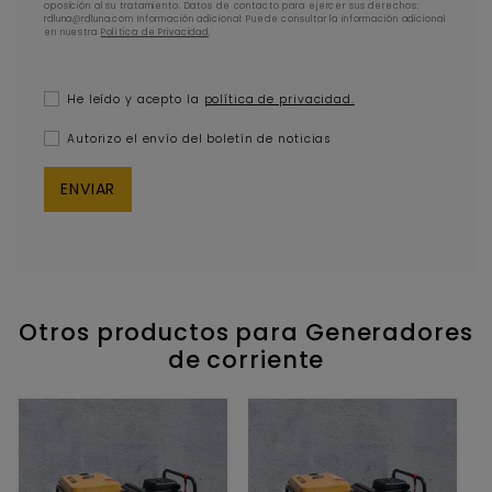
oposición al su tratamiento. Datos de contacto para ejercer sus derechos:
rdluna@rdluna.com Información adicional: Puede consultar la información adicional
en nuestra
Política de Privacidad
.
He leído y acepto la
política de privacidad.
Autorizo el envío del boletín de noticias
Otros productos para Generadores
de corriente