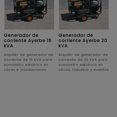
Generador de
Generador de
G
corriente Ayerbe 16
corriente Ayerbe 20
c
kVA
kVA
k
Alquiler de generador de
Alquiler de generador de
A
corriente de 16 kVA para
corriente de 20 kVA para
c
suministro eléctrico en
suministro eléctrico en
su
obras e instalaciones
obras, industria y eventos
p