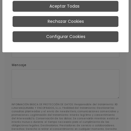
Aceptar Todas
Teléfono
Rechazar Cookies
Configurar Cookies
Código postal
Mensaje
INFORMACIÓN BÁSICA DE PROTECCIÓN DE DATOS: Responsable del tratamiento: RD
LUNA MAQUINARIA Y ENCOFRADOS, S.L.U. Finalidad del tratamiento: Gestionar las
consultas planteadas y el envío de newsletters, comunicaciones comerciales y
promociones. Legitimación del tratamiento: Interés legítimo y consentimiento
del interesado/a. Conservación de los datos: Se conservarán mientras exista un
interés mutuo o durante el tiempo necesario para el cumplimiento de las
obligaciones legales. Destinatarios: Prestadores de servicio o colaboradores.
Derechos: Derecho a retirar el consentimiento en cualquier momento. Derecho