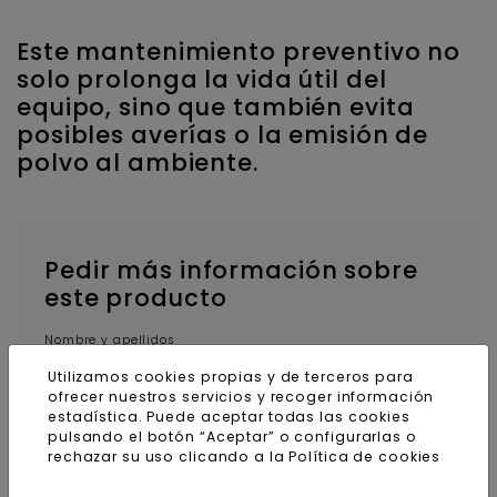
Este mantenimiento preventivo no
solo prolonga la vida útil del
equipo, sino que también evita
posibles averías o la emisión de
polvo al ambiente.
Pedir más información sobre
este producto
Nombre y apellidos
Utilizamos cookies propias y de terceros para
ofrecer nuestros servicios y recoger información
estadística. Puede aceptar todas las cookies
pulsando el botón “Aceptar” o configurarlas o
E-mail
rechazar su uso clicando a la
Política de cookies