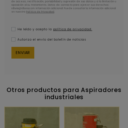
de acceso, rectificación, portabilidad y supresión de sus datos y a la limitación u
oposición al su tratamiento. Datos de contacto para ejercer sus derechos:
rdluna@rdluna.com Información adicional: Puede consultar la información adicional
en nuestra
Política de Privacidad
.
He leído y acepto la
política de privacidad.
Autorizo el envío del boletín de noticias
Otros productos para Aspiradores
industriales