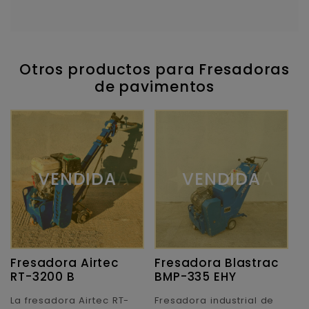
Otros productos para Fresadoras
de pavimentos
VENDIDA
VENDIDA
Fresadora Airtec
Fresadora Blastrac
F
RT-3200 B
BMP-335 EHY
B
La fresadora Airtec RT-
Fresadora industrial de
F