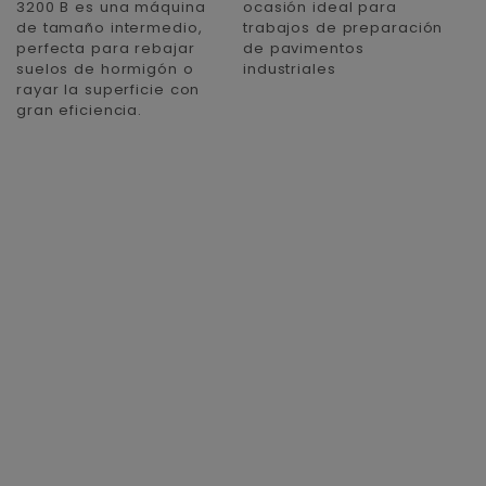
3200 B es una máquina
ocasión ideal para
o
de tamaño intermedio,
trabajos de preparación
e
perfecta para rebajar
de pavimentos
p
suelos de hormigón o
industriales
p
rayar la superficie con
gran eficiencia.