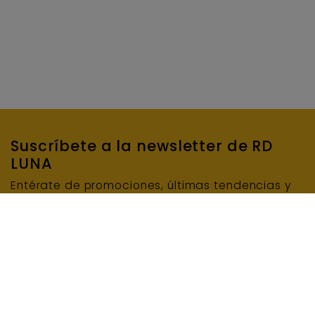
Suscríbete a la newsletter de RD
LUNA
Entérate de promociones, últimas tendencias y
mucho más…
SUSCRIBIRME
E-mail
INFORMACIÓN BÁSICA DE PROTECCIÓN DE DATOS: Responsable del tratamiento: RD LUNA
MAQUINARIA Y ENCOFRADOS, S.L.U. Finalidad del tratamiento: Enviar el boletín de noticias.
Legitimación del tratamiento: Consentimiento del interesado/a. Conservación de los datos:
Se conservarán mientras exista un interés mutuo o durante el tiempo necesario para el
cumplimiento de las obligaciones legales. Destinatarios: Prestadores de servicio o
colaboradores. Derechos: Derecho a retirar el consentimiento en cualquier momento.