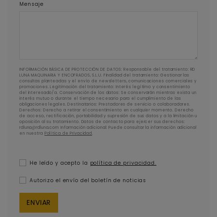
Mensaje
INFORMACIÓN BÁSICA DE PROTECCIÓN DE DATOS: Responsable del tratamiento: RD
LUNA MAQUINARIA Y ENCOFRADOS, S.L.U. Finalidad del tratamiento: Gestionar las
consultas planteadas y el envío de newsletters, comunicaciones comerciales y
promociones. Legitimación del tratamiento: Interés legítimo y consentimiento
del interesado/a. Conservación de los datos: Se conservarán mientras exista un
interés mutuo o durante el tiempo necesario para el cumplimiento de las
obligaciones legales. Destinatarios: Prestadores de servicio o colaboradores.
Derechos: Derecho a retirar el consentimiento en cualquier momento. Derecho
de acceso, rectificación, portabilidad y supresión de sus datos y a la limitación u
oposición al su tratamiento. Datos de contacto para ejercer sus derechos:
rdluna@rdluna.com Información adicional: Puede consultar la información adicional
en nuestra
Política de Privacidad
.
He leído y acepto la
política de privacidad.
Autorizo el envío del boletín de noticias