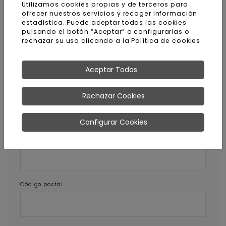
Utilizamos cookies propias y de terceros para
Pedir más información sobre
ofrecer nuestros servicios y recoger información
estadística. Puede aceptar todas las cookies
este producto
pulsando el botón “Aceptar” o configurarlas o
rechazar su uso clicando a la
Política de cookies
Nombre y apellidos
Aceptar Todas
E-mail
Rechazar Cookies
Configurar Cookies
Teléfono
Código postal