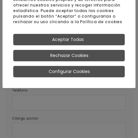
ofrecer nuestros servicios y recoger información
estadística. Puede aceptar todas las cookies
Pedir más información sobre
pulsando el botón “Aceptar” o configurarlas o
este producto
rechazar su uso clicando a la
Política de cookies
Nombre y apellidos
Aceptar Todas
Rechazar Cookies
E-mail
Configurar Cookies
Teléfono
Código postal