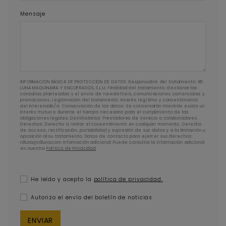
Mensaje
INFORMACIÓN BÁSICA DE PROTECCIÓN DE DATOS: Responsable del tratamiento: RD
LUNA MAQUINARIA Y ENCOFRADOS, S.L.U. Finalidad del tratamiento: Gestionar las
consultas planteadas y el envío de newsletters, comunicaciones comerciales y
promociones. Legitimación del tratamiento: Interés legítimo y consentimiento
del interesado/a. Conservación de los datos: Se conservarán mientras exista un
interés mutuo o durante el tiempo necesario para el cumplimiento de las
obligaciones legales. Destinatarios: Prestadores de servicio o colaboradores.
Derechos: Derecho a retirar el consentimiento en cualquier momento. Derecho
de acceso, rectificación, portabilidad y supresión de sus datos y a la limitación u
oposición al su tratamiento. Datos de contacto para ejercer sus derechos:
rdluna@rdluna.com Información adicional: Puede consultar la información adicional
en nuestra
Política de Privacidad
.
He leído y acepto la
política de privacidad.
Autorizo el envío del boletín de noticias