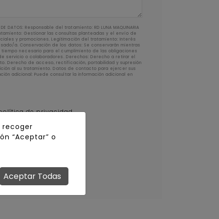
DE DATOS: Responsable del tratamiento: RD LUNA MAQUINARIA
ratamiento: Gestionar las consultas planteadas y el envío de
iales y promociones. Legitimación del tratamiento: Interés
resado/a. Conservación de los datos: Se conservarán mientras
l tiempo necesario para el cumplimiento de las obligaciones
de servicio o colaboradores. Derechos: Derecho a retirar el
o. Derecho de acceso, rectificación, portabilidad y supresión
sición al su tratamiento. Datos de contacto para ejercer sus
ión adicional: Puede consultar la información adicional en
política de privacidad.
y recoger
 boletín de noticias
tón “Aceptar” o
Aceptar Todas