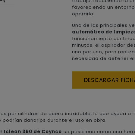
trabajo, reduciendo la p
favoreciendo un entorno 
operario.
Una de las principales v
automático de limpieza
funcionamiento continuo 
minutos, el aspirador d
uno por uno, para realizar
necesidad de detener el
DESCARGAR FICH
dos por cilindros de acero inoxidable, lo que ayuda a
podrían dañarlos durante el uso en obra.
r Iclean 350 de Coynco
se posiciona como una herr