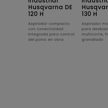
al
industrial
industri
vac
Husqvarna DE
Husqvar
P
120 H
130 H
ac
Aspirador compacto
Aspirador m
con conectividad
para desbas
dustrial con
integrada para control
multicorte, 
gopac para
del polvo en obra
granallado
iente del