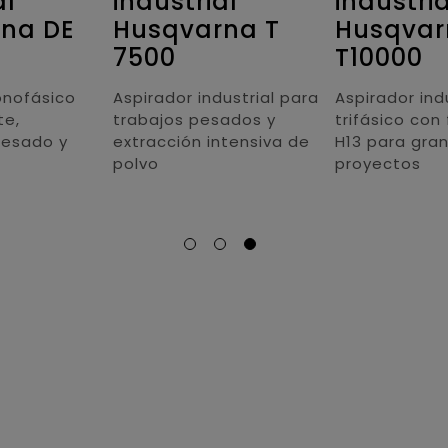
al
industrial
industria
na DE
Husqvarna T
Husqvar
7500
T10000
onofásico
Aspirador industrial para
Aspirador ind
te,
trabajos pesados y
trifásico con 
fresado y
extracción intensiva de
H13 para gra
polvo
proyectos