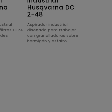
l
industrial
na
Husqvarna DC
2-48
ustrial
Aspirador industrial
filtros HEPA
diseñado para trabajar
ndes
con granalladoras sobre
hormigón y asfalto