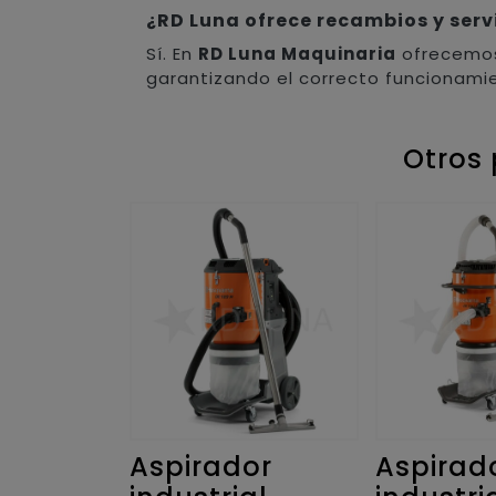
¿RD Luna ofrece recambios y servi
Sí. En
RD Luna Maquinaria
ofrecemos 
garantizando el correcto funcionami
Otros 
or
Aspirador
Aspirad