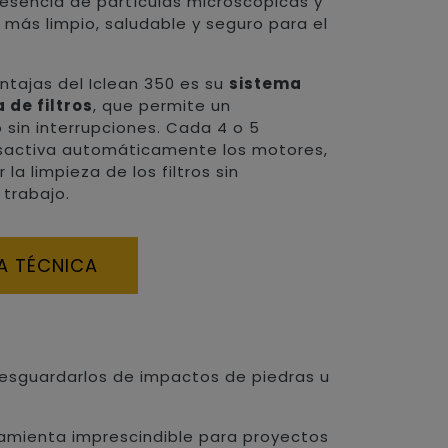
resencia de partículas microscópicas y
más limpio, saludable y seguro para el
entajas del Iclean 350 es su
sistema
 de filtros
, que permite un
sin interrupciones. Cada 4 o 5
esactiva automáticamente los motores,
 la limpieza de los filtros sin
 trabajo.
A TÉCNICA
 resguardarlos de impactos de piedras u
amienta imprescindible para proyectos