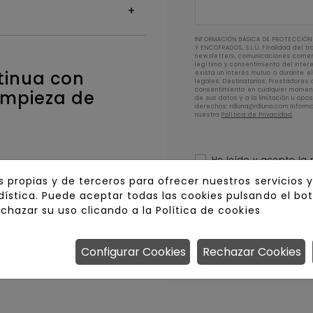
INFORMACIÓN BÁSICA DE PROTECCIÓN 
Y ENCOFRADOS, S.L.U. Finalidad del t
newsletters, comunicaciones comerc
legítimo y consentimiento del inte
ntinua con
exista un interés mutuo o durante e
legales. Destinatarios: Prestadores 
consentimiento en cualquier moment
impieza de
de sus datos y a la limitación u opo
derechos: rdluna@rdluna.com Informac
nuestra
Política de Privacidad
.
He leído y acepto la
exigentes en
s propias y de terceros para ofrecer nuestros servicios 
tria
Autorizo el envío del
ística. Puede aceptar todas las cookies pulsando el bo
echazar su uso clicando a la
Política de cookies
Configurar Cookies
Rechazar Cookies