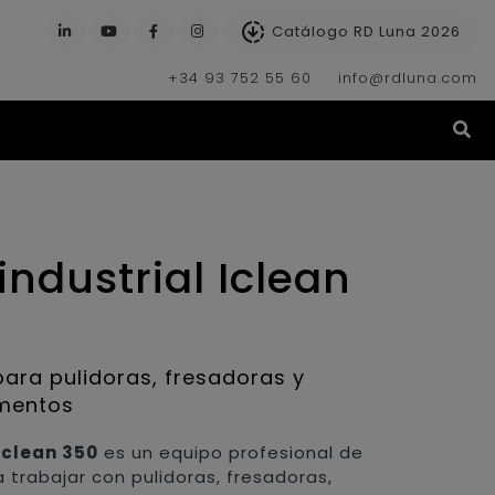
Catálogo RD Luna 2026
+34 93 752 55 60
info@rdluna.com
(s
industrial Iclean
para pulidoras, fresadoras y
imentos
Iclean 350
es un equipo profesional de
 trabajar con pulidoras, fresadoras,