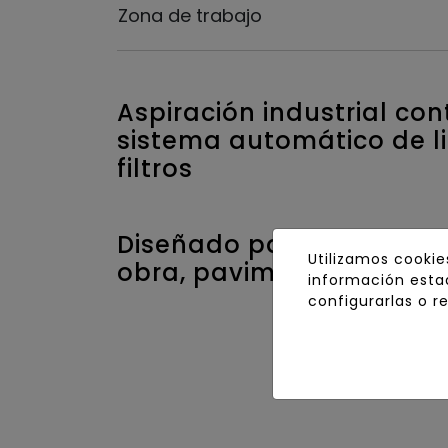
Zona de trabajo
Aspiración industrial co
sistema automático de l
filtros
Diseñado para trabajos 
Utilizamos cookie
obra, pavimentos e indus
información estad
configurarlas o r