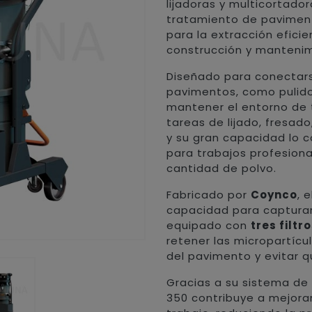
lijadoras y multicortado
tratamiento de pavimento
para la extracción eficie
construcción y mantenim
Diseñado para conectar
pavimentos, como pulidor
mantener el entorno de 
tareas de lijado, fresado
y su gran capacidad lo c
para trabajos profesion
cantidad de polvo.
Fabricado por
Coynco
, 
capacidad para capturar
equipado con
tres filtr
retener las micropartíc
del pavimento y evitar q
Gracias a su sistema de fi
350 contribuye a mejorar