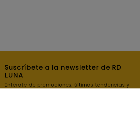
Suscríbete a la newsletter de RD
LUNA
Entérate de promociones, últimas tendencias y
mucho más…
SUSCRIBIRME
E-mail
INFORMACIÓN BÁSICA DE PROTECCIÓN DE DATOS: Responsable del tratamiento: RD LUNA
MAQUINARIA Y ENCOFRADOS, S.L.U. Finalidad del tratamiento: Enviar el boletín de noticias.
Legitimación del tratamiento: Consentimiento del interesado/a. Conservación de los datos:
Se conservarán mientras exista un interés mutuo o durante el tiempo necesario para el
cumplimiento de las obligaciones legales. Destinatarios: Prestadores de servicio o
colaboradores. Derechos: Derecho a retirar el consentimiento en cualquier momento.