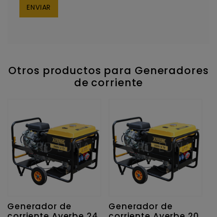
Otros productos para Generadores
de corriente
Generador de
Generador de
G
corriente Ayerbe 24
corriente Ayerbe 20
c