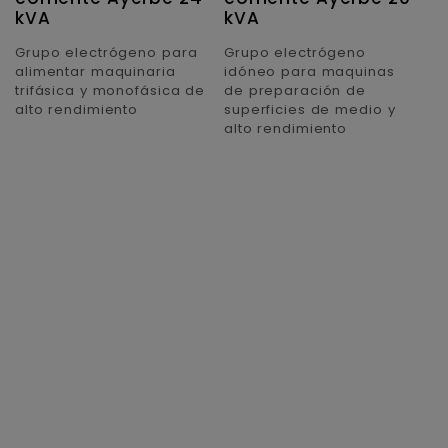
kVA
kVA
S
Grupo electrógeno para
Grupo electrógeno
G
alimentar maquinaria
idóneo para maquinas
d
trifásica y monofásica de
de preparación de
su
alto rendimiento
superficies de medio y
ap
alto rendimiento
y