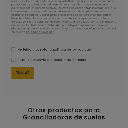
consultas planteadas y el envío de newsletters, comunicaciones comerciales y
promociones. Legitimación del tratamiento: Interés legítimo y consentimiento
del interesado/a. Conservación de los datos: Se conservarán mientras exista un
interés mutuo o durante el tiempo necesario para el cumplimiento de las
obligaciones legales. Destinatarios: Prestadores de servicio o colaboradores.
Derechos: Derecho a retirar el consentimiento en cualquier momento. Derecho
de acceso, rectificación, portabilidad y supresión de sus datos y a la limitación u
oposición al su tratamiento. Datos de contacto para ejercer sus derechos:
rdluna@rdluna.com Información adicional: Puede consultar la información adicional
en nuestra
Política de Privacidad
.
He leído y acepto la
política de privacidad.
Autorizo el envío del boletín de noticias
Otros productos para
Granalladoras de suelos