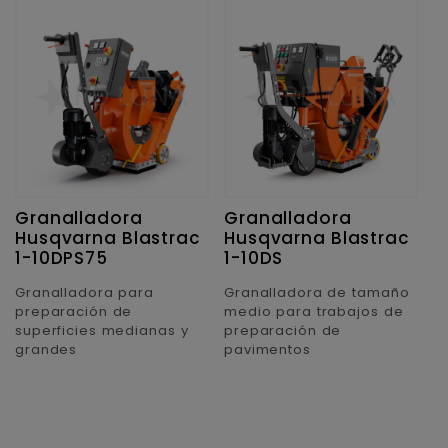
Granalladora
Granalladora
G
Husqvarna Blastrac
Husqvarna Blastrac
H
1-10DPS75
1-10DS
1
Granalladora para
Granalladora de tamaño
G
preparación de
medio para trabajos de
c
superficies medianas y
preparación de
p
grandes
pavimentos
d