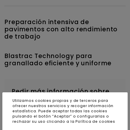
Preparación intensiva de
pavimentos con alto rendimiento
de trabajo
Blastrac Technology para
granallado eficiente y uniforme
Pedir más información sobre
este producto
Utilizamos cookies propias y de terceros para
ofrecer nuestros servicios y recoger información
Nombre y apellidos
estadística. Puede aceptar todas las cookies
pulsando el botón “Aceptar” o configurarlas o
rechazar su uso clicando a la
Política de cookies