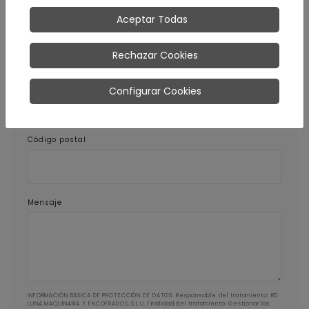
E-mail
Aceptar Todas
Rechazar Cookies
Teléfono
Configurar Cookies
Código postal
Mensaje
INFORMACIÓN BÁSICA DE PROTECCIÓN DE DATOS: Responsable del tratamiento: RD
LUNA MAQUINARIA Y ENCOFRADOS, S.L.U. Finalidad del tratamiento: Gestionar las