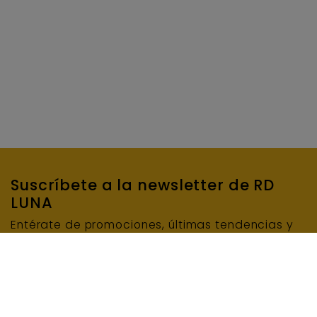
Suscríbete a la newsletter de RD
LUNA
Entérate de promociones, últimas tendencias y
mucho más…
SUSCRIBIRME
E-mail
INFORMACIÓN BÁSICA DE PROTECCIÓN DE DATOS: Responsable del tratamiento: RD LUNA
MAQUINARIA Y ENCOFRADOS, S.L.U. Finalidad del tratamiento: Enviar el boletín de noticias.