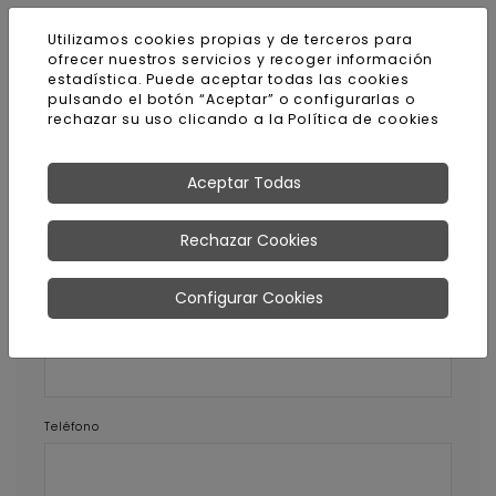
Acabados uniformes con alto
Utilizamos cookies propias y de terceros para
rendimiento y fácil manejo
ofrecer nuestros servicios y recoger información
estadística. Puede aceptar todas las cookies
pulsando el botón “Aceptar” o configurarlas o
rechazar su uso clicando a la
Política de cookies
Pedir más información sobre
este producto
Aceptar Todas
Nombre y apellidos
Rechazar Cookies
Configurar Cookies
E-mail
Teléfono