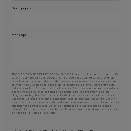
Código postal
Mensaje
INFORMACIÓN BÁSICA DE PROTECCIÓN DE DATOS: Responsable del tratamiento: RD
LUNA MAQUINARIA Y ENCOFRADOS, S.L.U. Finalidad del tratamiento: Gestionar las
consultas planteadas y el envío de newsletters, comunicaciones comerciales y
promociones. Legitimación del tratamiento: Interés legítimo y consentimiento
del interesado/a. Conservación de los datos: Se conservarán mientras exista un
interés mutuo o durante el tiempo necesario para el cumplimiento de las
obligaciones legales. Destinatarios: Prestadores de servicio o colaboradores.
Derechos: Derecho a retirar el consentimiento en cualquier momento. Derecho
de acceso, rectificación, portabilidad y supresión de sus datos y a la limitación u
oposición al su tratamiento. Datos de contacto para ejercer sus derechos:
rdluna@rdluna.com Información adicional: Puede consultar la información adicional
en nuestra
Política de Privacidad
.
He leído y acepto la
política de privacidad.