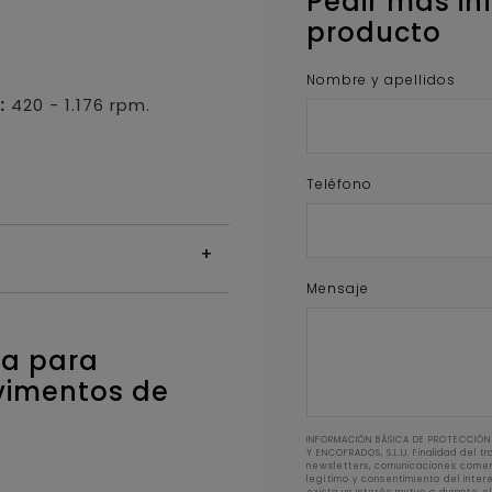
Pedir más in
producto
Nombre y apellidos
:
420 - 1.176 rpm.
Teléfono
Mensaje
a para
vimentos de
INFORMACIÓN BÁSICA DE PROTECCIÓN 
Y ENCOFRADOS, S.L.U. Finalidad del t
newsletters, comunicaciones comerc
legítimo y consentimiento del inte