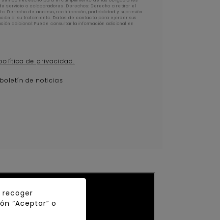
l tiempo necesario para el cumplimiento de las obligaciones
de servicio o colaboradores. Derechos: Derecho a retirar el
o. Derecho de acceso, rectificación, portabilidad y supresión
sición al su tratamiento. Datos de contacto para ejercer sus
ión adicional: Puede consultar la información adicional en
política de privacidad.
 boletín de noticias
y recoger
tón “Aceptar” o