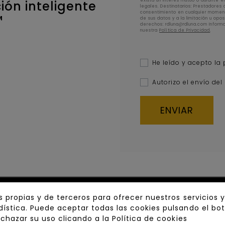
exista un interés mutuo o durante e
ón inteligente
legales. Destinatarios: Prestadores 
consentimiento en cualquier moment
™
de sus datos y a la limitación u opo
derechos: rdluna@rdluna.com Informac
nuestra
Política de Privacidad
.
He leído y acepto la
Autorizo el envío del
s propias y de terceros para ofrecer nuestros servicios 
ística. Puede aceptar todas las cookies pulsando el bo
echazar su uso clicando a la
Política de cookies