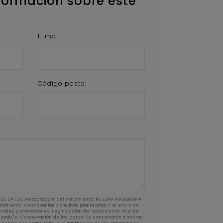
formación sobre este
E-mail
Código postal
DE DATOS: Responsable del tratamiento: RD LUNA MAQUINARIA
ratamiento: Gestionar las consultas planteadas y el envío de
iales y promociones. Legitimación del tratamiento: Interés
resado/a. Conservación de los datos: Se conservarán mientras