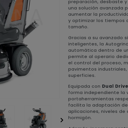
preparación, desbaste y
una solución avanzada 
aumentar la productivid
y optimizar los tiempos 
tamaño.
Gracias a su avanzado s
inteligentes, la Autogri
automática dentro de un
permite al operario dedi
el control del proceso, m
pavimentos industriales,
superficies.
Equipada con
Dual Driv
forma independiente la v
portaherramientas respec
facilita la adaptación d
aplicaciones, niveles d
hormigón.