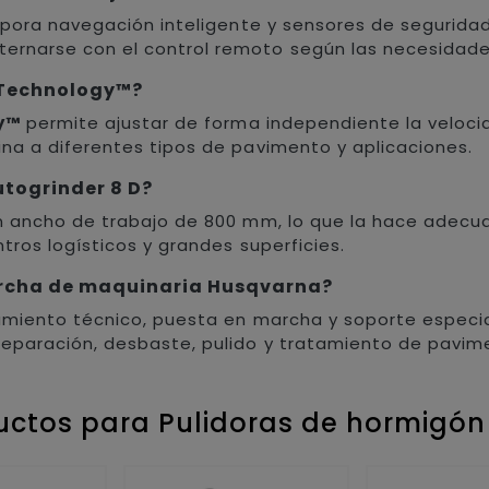
orpora navegación inteligente y sensores de segurid
rnarse con el control remoto según las necesidade
e Technology™?
y™
permite ajustar de forma independiente la velocid
na a diferentes tipos de pavimento y aplicaciones.
utogrinder 8 D?
un ancho de trabajo de 800 mm, lo que la hace adecu
tros logísticos y grandes superficies.
archa de maquinaria Husqvarna?
ramiento técnico, puesta en marcha y soporte especi
reparación, desbaste, pulido y tratamiento de pavim
uctos para Pulidoras de hormigó