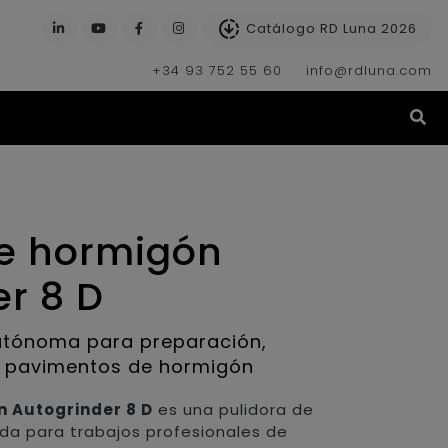
Catálogo RD Luna 2026
+34 93 752 55 60
info@rdluna.com
(s
de hormigón
r 8 D
autónoma para preparación,
e pavimentos de hormigón
n Autogrinder 8 D
es una pulidora de
a para trabajos profesionales de