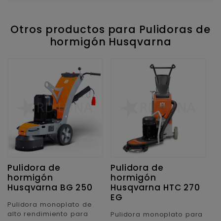
Otros productos para Pulidoras de
hormigón Husqvarna
Pulidora de
Pulidora de
P
hormigón
hormigón
h
Husqvarna BG 250
Husqvarna HTC 270
H
EG
Pulidora monoplato de
P
alto rendimiento para
c
Pulidora monoplato para