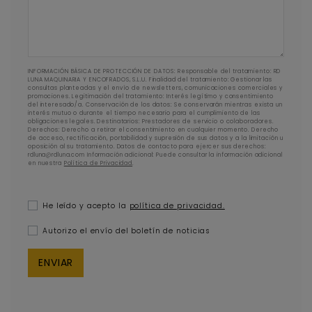
INFORMACIÓN BÁSICA DE PROTECCIÓN DE DATOS: Responsable del tratamiento: RD
LUNA MAQUINARIA Y ENCOFRADOS, S.L.U. Finalidad del tratamiento: Gestionar las
consultas planteadas y el envío de newsletters, comunicaciones comerciales y
promociones. Legitimación del tratamiento: Interés legítimo y consentimiento
del interesado/a. Conservación de los datos: Se conservarán mientras exista un
interés mutuo o durante el tiempo necesario para el cumplimiento de las
obligaciones legales. Destinatarios: Prestadores de servicio o colaboradores.
Derechos: Derecho a retirar el consentimiento en cualquier momento. Derecho
de acceso, rectificación, portabilidad y supresión de sus datos y a la limitación u
oposición al su tratamiento. Datos de contacto para ejercer sus derechos:
rdluna@rdluna.com Información adicional: Puede consultar la información adicional
en nuestra
Política de Privacidad
.
He leído y acepto la
política de privacidad.
Autorizo el envío del boletín de noticias