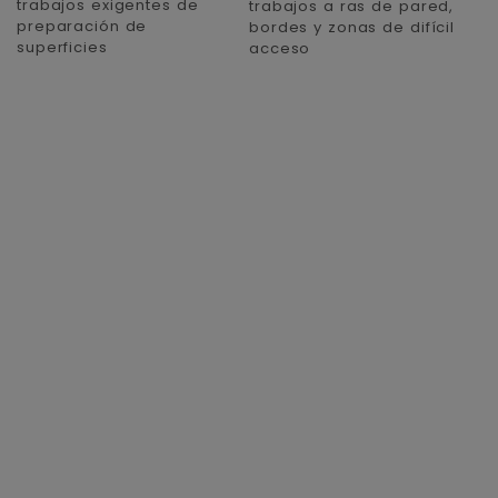
trabajos exigentes de
p
trabajos a ras de pared,
preparación de
p
bordes y zonas de difícil
superficies
acceso