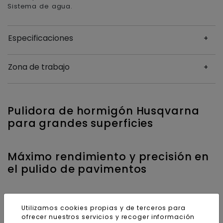
Sistema de agua.
Especificaciones
Zona de trabajo
Pulidora de hormigón Husqvarna
para grandes superficies
Máximo rendimiento y precisión en
el pulido de pavimentos
Utilizamos cookies propias y de terceros para
Pedir más información sobre
ofrecer nuestros servicios y recoger información