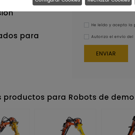
bajar con
derechos: rdluna@rdluna.com Informac
nuestra
Política de Privacidad
.
sión
He leído y acepto la
rados para
Autorizo el envío del
s productos para Robots de demol