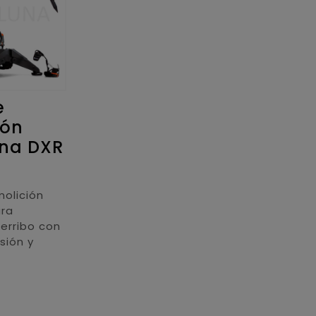
e
ión
na DXR
olición
ra
erribo con
sión y