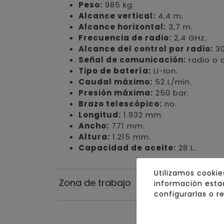
Peso:
985 kg.
Alcance vertical:
4,4 m.
Alcance horizontal:
3,7 m.
Frecuencia de radio:
2,4 GHz.
Alcance del control por radio:
30
Señal de comunicación:
radio o 
Tipo de batería:
Li-Ion.
Caudal máximo:
52 L/min.
Presión máxima:
250 bar.
Brazo telescópico:
no.
Longitud:
1.932 mm.
Ancho:
771 mm.
Altura:
1.215 mm.
Capacidad de aceite:
28 L.
Utilizamos cookie
Zona de trabajo
información estad
configurarlas o r