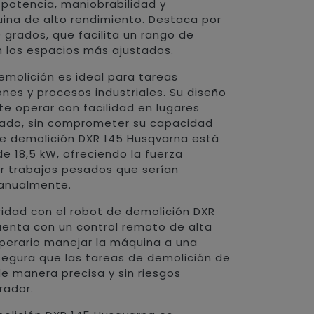
potencia, maniobrabilidad y
uina de alto rendimiento. Destaca por
0 grados, que facilita un rango de
n los espacios más ajustados.
emolición es ideal para tareas
nes y procesos industriales. Su diseño
e operar con facilidad en lugares
tado, sin comprometer su capacidad
de demolición DXR 145 Husqvarna está
e 18,5 kW, ofreciendo la fuerza
r trabajos pesados que serían
manualmente.
ridad con el robot de demolición DXR
uenta con un control remoto de alta
operario manejar la máquina a una
segura que las tareas de demolición de
de manera precisa y sin riesgos
rador.