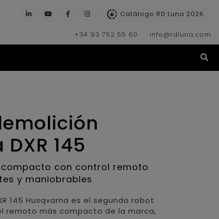
Catálogo RD Luna 2026
+34 93 752 55 60
info@rdluna.com
(s
demolición
 DXR 145
 compacto con control remoto
ntes y maniobrables
DXR 145 Husqvarna es el segundo robot
rol remoto más compacto de la marca,