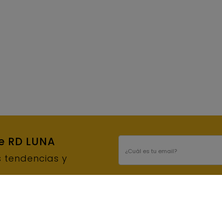
de RD LUNA
E-mail
s tendencias y
INFORMACIÓN BÁSICA DE PROTECCIÓN DE DATOS
S.L.U. Finalidad del tratamiento: Enviar el bo
interesado/a. Conservación de los datos: Se
necesario para el cumplimiento de las obliga
colaboradores. Derechos: Derecho a retirar
rectificación, portabilidad y supresión de sus
contacto para ejercer sus derechos: rdluna@r
adicional en nuestra
Política de Privacidad.