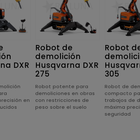
e
Robot de
Robot d
ión
demolición
demolic
rna DXR
Husqvarna DXR
Husqvar
275
305
molición
Robot potente para
Robot de dem
ara
demoliciones en obras
compacto pa
precisión en
con restricciones de
trabajos de d
ducidos
peso sobre el suelo
máxima preci
seguridad