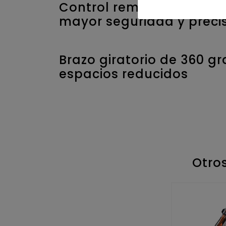
Control remoto para tra
mayor seguridad y preci
Brazo giratorio de 360 g
espacios reducidos
Otro