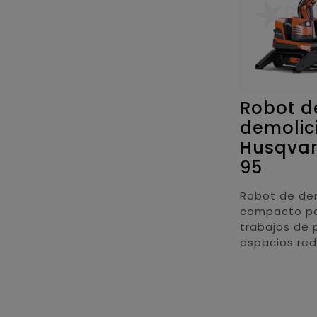
Robot d
demolic
Husqva
95
Robot de de
compacto p
trabajos de 
espacios re