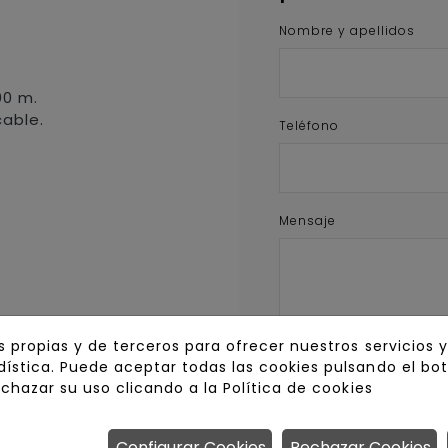
Nombre y apellidos
0 m.
cable.
Teléfono
Mensaje
s propias y de terceros para ofrecer nuestros servicios 
INFORMACIÓN BÁSICA DE PROTECCIÓN 
ística. Puede aceptar todas las cookies pulsando el bo
Y ENCOFRADOS, S.L.U. Finalidad del t
newsletters, comunicaciones comerc
echazar su uso clicando a la
Política de cookies
legítimo y consentimiento del inte
exista un interés mutuo o durante e
legales. Destinatarios: Prestadores 
consentimiento en cualquier moment
Configurar Cookies
Rechazar Cookies
de sus datos y a la limitación u opo