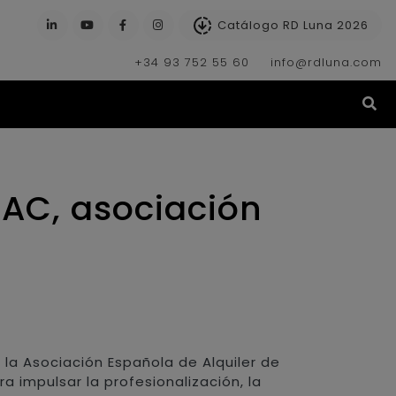
Catálogo RD Luna 2026
+34 93 752 55 60
info@rdluna.com
(s
AC, asociación
, la Asociación Española de Alquiler de
 impulsar la profesionalización, la