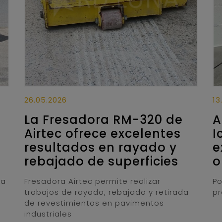
26.05.2026
13
La Fresadora RM-320 de
A
Airtec ofrece excelentes
I
resultados en rayado y
e
rebajado de superficies
o
ra
Fresadora Airtec permite realizar
Po
trabajos de rayado, rebajado y retirada
pr
de revestimientos en pavimentos
industriales