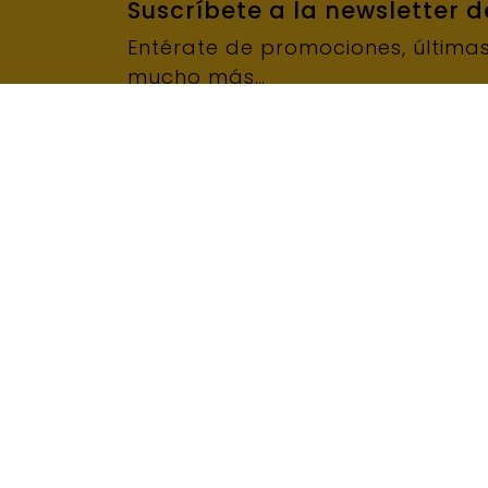
Suscríbete a la newsletter 
Entérate de promociones, última
mucho más…
Narcís Monturiol, 14-16 Nave 4
Pulid
08339, Vilassar de Dalt
Fresa
Barcelona
Pulid
+34 93 752 55 60
Husqv