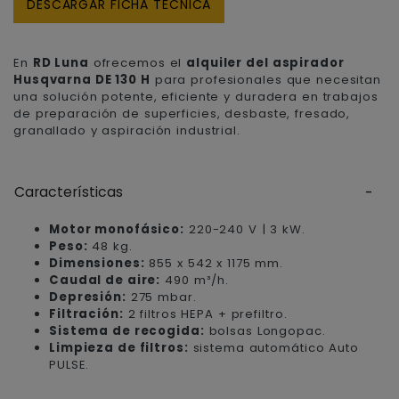
DESCARGAR FICHA TÉCNICA
En
RD Luna
ofrecemos el
alquiler del aspirador
Husqvarna DE 130 H
para profesionales que necesitan
una solución potente, eficiente y duradera en trabajos
de preparación de superficies, desbaste, fresado,
granallado y aspiración industrial.
Características
Motor monofásico:
220-240 V | 3 kW.
Peso:
48 kg.
Dimensiones:
855 x 542 x 1175 mm.
Caudal de aire:
490 m³/h.
Depresión:
275 mbar.
Filtración:
2 filtros HEPA + prefiltro.
Sistema de recogida:
bolsas Longopac.
Limpieza de filtros:
sistema automático Auto
PULSE.