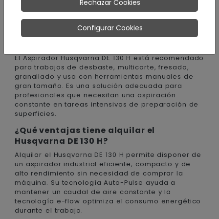
alquiler del Aspirador Husqvarna DE
Rechazar Cookies
130 H
Configurar Cookies
¿Para qué trabajos está recomendado el
Aspirador Husqvarna DE 130 H?
El Aspirador Husqvarna DE 130 H está recomendado
para trabajos de desbaste, multicorte, fresado,
granallado y uso con herramientas manuales de
gran tamaño. Es una solución adecuada para
profesionales que necesitan una aspiración
constante en tareas intensivas de preparación de
superficies.
¿Qué ventajas tiene alquilar el
Husqvarna DE 130 H?
Alquilar el Husqvarna DE 130 H permite disponer de
un aspirador industrial eficiente, compacto y de
alto rendimiento sin necesidad de comprar la
máquina. Su tecnología Auto-Pulse ayuda a
mantener un caudal de aire constante y la
tecnología e-flow optimiza el consumo energético
durante el trabajo.