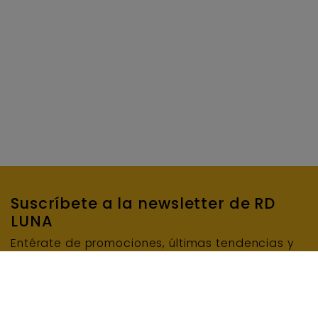
Suscríbete a la newsletter de RD
LUNA
Entérate de promociones, últimas tendencias y
mucho más…
SUSCRIBIRME
E-mail