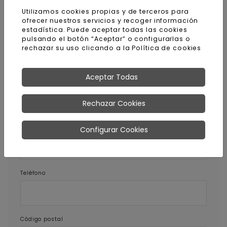
Utilizamos cookies propias y de terceros para
ofrecer nuestros servicios y recoger información
estadística. Puede aceptar todas las cookies
pulsando el botón “Aceptar” o configurarlas o
Pedir más información sobre
rechazar su uso clicando a la
Política de cookies
este producto
Aceptar Todas
Nombre y apellidos
Rechazar Cookies
E-mail
Configurar Cookies
Teléfono
Código postal