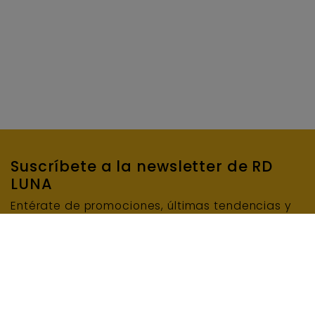
Suscríbete a la newsletter de RD
LUNA
Entérate de promociones, últimas tendencias y
mucho más…
SUSCRIBIRME
E-mail
INFORMACIÓN BÁSICA DE PROTECCIÓN DE DATOS: Responsable del tratamiento: RD LUNA
MAQUINARIA Y ENCOFRADOS, S.L.U. Finalidad del tratamiento: Enviar el boletín de noticias.
Legitimación del tratamiento: Consentimiento del interesado/a. Conservación de los datos:
Se conservarán mientras exista un interés mutuo o durante el tiempo necesario para el