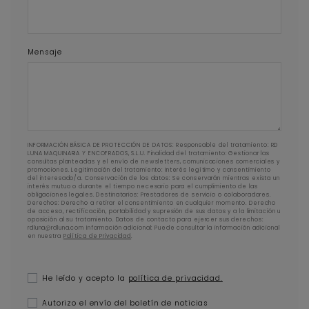
Mensaje
INFORMACIÓN BÁSICA DE PROTECCIÓN DE DATOS: Responsable del tratamiento: RD
LUNA MAQUINARIA Y ENCOFRADOS, S.L.U. Finalidad del tratamiento: Gestionar las
consultas planteadas y el envío de newsletters, comunicaciones comerciales y
promociones. Legitimación del tratamiento: Interés legítimo y consentimiento
del interesado/a. Conservación de los datos: Se conservarán mientras exista un
interés mutuo o durante el tiempo necesario para el cumplimiento de las
obligaciones legales. Destinatarios: Prestadores de servicio o colaboradores.
Derechos: Derecho a retirar el consentimiento en cualquier momento. Derecho
de acceso, rectificación, portabilidad y supresión de sus datos y a la limitación u
oposición al su tratamiento. Datos de contacto para ejercer sus derechos:
rdluna@rdluna.com Información adicional: Puede consultar la información adicional
en nuestra
Política de Privacidad
.
He leído y acepto la
política de privacidad.
Autorizo el envío del boletín de noticias