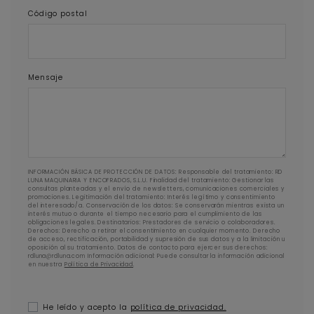
Código postal
Mensaje
INFORMACIÓN BÁSICA DE PROTECCIÓN DE DATOS: Responsable del tratamiento: RD
LUNA MAQUINARIA Y ENCOFRADOS, S.L.U. Finalidad del tratamiento: Gestionar las
consultas planteadas y el envío de newsletters, comunicaciones comerciales y
promociones. Legitimación del tratamiento: Interés legítimo y consentimiento
del interesado/a. Conservación de los datos: Se conservarán mientras exista un
interés mutuo o durante el tiempo necesario para el cumplimiento de las
obligaciones legales. Destinatarios: Prestadores de servicio o colaboradores.
Derechos: Derecho a retirar el consentimiento en cualquier momento. Derecho
de acceso, rectificación, portabilidad y supresión de sus datos y a la limitación u
oposición al su tratamiento. Datos de contacto para ejercer sus derechos:
rdluna@rdluna.com Información adicional: Puede consultar la información adicional
en nuestra
Política de Privacidad
.
He leído y acepto la
política de privacidad.