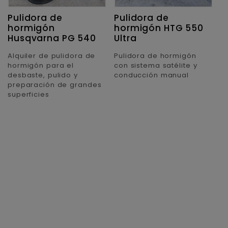
Pulidora de
Pulidora de
P
hormigón
hormigón HTG 550
U
Husqvarna PG 540
Ultra
D
d
Alquiler de pulidora de
Pulidora de hormigón
e
hormigón para el
con sistema satélite y
r
desbaste, pulido y
conducción manual
p
preparación de grandes
s
superficies