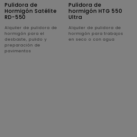
Pulidora de
Pulidora de
P
Hormigón Satélite
hormigón HTG 550
h
RD-550
Ultra
S
Alquiler de pulidora de
Alquiler de pulidora de
Al
hormigón para el
hormigón para trabajos
h
desbaste, pulido y
en seco o con agua
r
preparación de
s
pavimentos
g