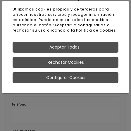
calidad
Utilizamos cookies propias y de terceros para
ofrecer nuestros servicios y recoger información
estadística. Puede aceptar todas las cookies
pulsando el botón “Aceptar” o configurarlas o
rechazar su uso clicando a la
Política de cookies
Pedir más información sobre
este producto
Aceptar Todas
Nombre y apellidos
Rechazar Cookies
Configurar Cookies
E-mail
Teléfono