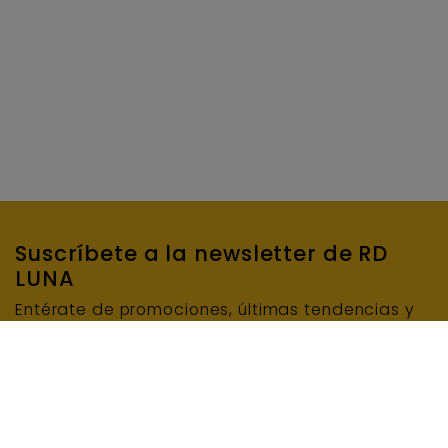
Suscríbete a la newsletter de RD
LUNA
Entérate de promociones, últimas tendencias y
mucho más…
SUSCRIBIRME
E-mail
INFORMACIÓN BÁSICA DE PROTECCIÓN DE DATOS: Responsable del tratamiento: RD LUNA
MAQUINARIA Y ENCOFRADOS, S.L.U. Finalidad del tratamiento: Enviar el boletín de noticias.