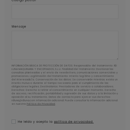
Código postal
Mensaje
INFORMACIÓN BÁSICA DE PROTECCIÓN DE DATOS: Responsable del tratamiento: RD
LUNA MAQUINARIA Y ENCOFRADOS, S.L.U. Finalidad del tratamiento: Gestionar las
consultas planteadas y el envío de newsletters, comunicaciones comerciales y
promociones. Legitimación del tratamiento: Interés legítimo y consentimiento
del interesado/a. Conservación de los datos: Se conservarán mientras exista un
interés mutuo o durante el tiempo necesario para el cumplimiento de las
obligaciones legales. Destinatarios: Prestadores de servicio o colaboradores.
Derechos: Derecho a retirar el consentimiento en cualquier momento. Derecho
de acceso, rectificación, portabilidad y supresión de sus datos y a la limitación u
oposición al su tratamiento. Datos de contacto para ejercer sus derechos:
rdluna@rdluna.com Información adicional: Puede consultar la información adicional
en nuestra
Política de Privacidad
.
He leído y acepto la
política de privacidad.