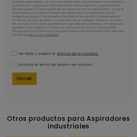
consultas planteadas y el envío de newsletters, comunicaciones comerciales y
promociones. Legitimación del tratamiento: Interés legítimo y consentimiento
del interesado/a. Conservación de los datos: Se conservarán mientras exista un
interés mutuo o durante el tiempo necesario para el cumplimiento de las
obligaciones legales. Destinatarios: Prestadores de servicio o colaboradores.
Derechos: Derecho a retirar el consentimiento en cualquier momento. Derecho
de acceso, rectificación, portabilidad y supresión de sus datos y a la limitación u
oposición al su tratamiento. Datos de contacto para ejercer sus derechos:
rdluna@rdluna.com Información adicional: Puede consultar la información adicional
en nuestra
Política de Privacidad
.
He leído y acepto la
política de privacidad.
Autorizo el envío del boletín de noticias
Otros productos para Aspiradores
industriales