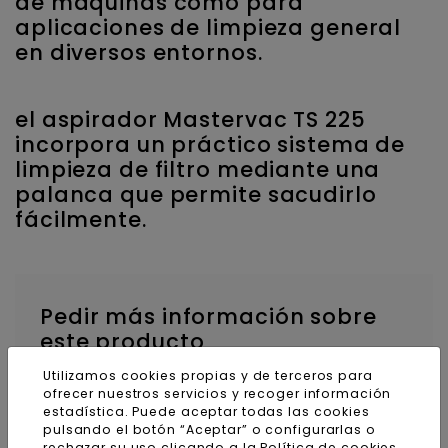
de máquinas como para
aplicaciones de limpieza general
en diversos entornos.
el aspirador Mastervac TS 225
incorpora un práctico sistema de
limpieza de filtro mediante una
palanca que permite sacudirlo
fácilmente.
Pedir más información sobre
este producto
Utilizamos cookies propias y de terceros para
Nombre y apellidos
ofrecer nuestros servicios y recoger información
estadística. Puede aceptar todas las cookies
pulsando el botón “Aceptar” o configurarlas o
rechazar su uso clicando a la
Política de cookies