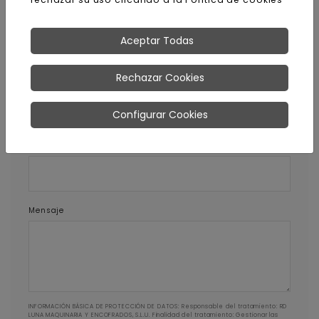
E-mail
Aceptar Todas
Rechazar Cookies
Teléfono
Configurar Cookies
Código postal
Mensaje
INFORMACIÓN BÁSICA DE PROTECCIÓN DE DATOS: Responsable del tratamiento: RD
LUNA MAQUINARIA Y ENCOFRADOS, S.L.U. Finalidad del tratamiento: Gestionar las