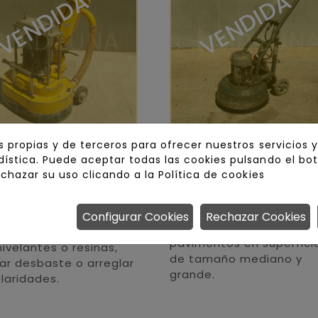
VENDIDA
VENDIDA
idora de
Pulidora HTC 5
s propias y de terceros para ofrecer nuestros servicios 
ística. Puede aceptar todas las cookies pulsando el bo
migón Airtec
Greyline
echazar su uso clicando a la
Política de cookies
-600
La pulidora HTC 550
Greyline es la máquina
Configurar Cookies
Rechazar Cookies
ada para abrir el poro
perfecta para desbasta
rmigón, arrancar
pavimentos en superfici
ivelantes o resinas,
de tamaño mediano y
zar desbaste o arreglar
grande.
ularidades.