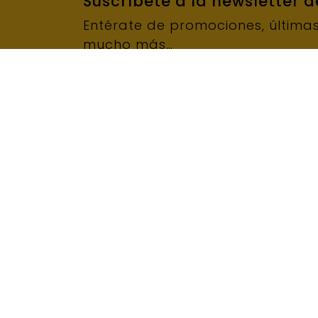
Suscríbete a la newsletter 
Entérate de promociones, última
mucho más…
Narcís Monturiol, 14-16 Nave 4
Pulid
08339, Vilassar de Dalt
Fresa
Barcelona
Pulid
+34 93 752 55 60
Husqv
info@rdluna.com
Fresa