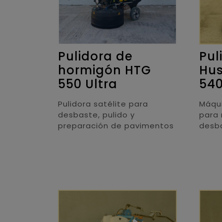
Pulidora de
Pul
hormigón HTG
Hu
550 Ultra
54
Pulidora satélite para
Máqui
desbaste, pulido y
para 
preparación de pavimentos
desb