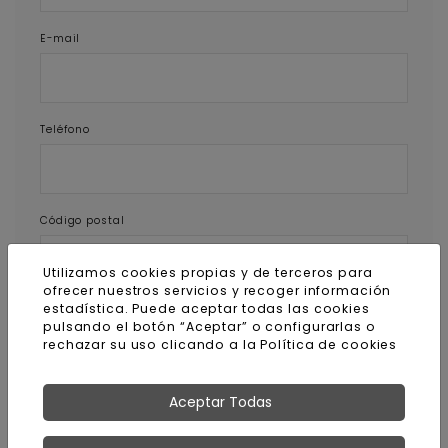
E-mail
Teléfono
Código postal
Utilizamos cookies propias y de terceros para
ofrecer nuestros servicios y recoger información
estadística. Puede aceptar todas las cookies
Mensaje
pulsando el botón “Aceptar” o configurarlas o
rechazar su uso clicando a la
Política de cookies
Aceptar Todas
INFORMACIÓN BÁSICA DE PROTECCIÓN DE DATOS: Responsable del tratamiento: RD