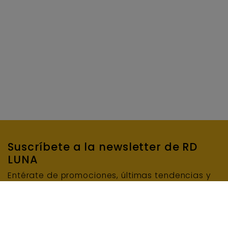
Suscríbete a la newsletter de RD
LUNA
Entérate de promociones, últimas tendencias y
mucho más…
SUSCRIBIRME
E-mail