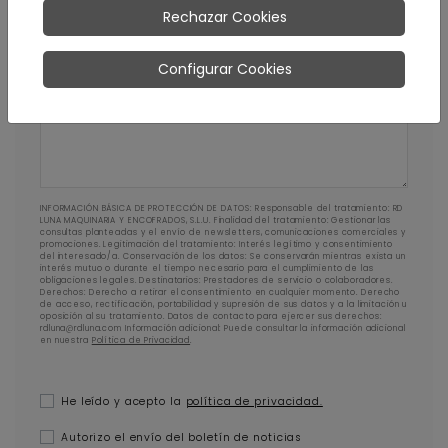
Rechazar Cookies
Configurar Cookies
Mensaje
INFORMACIÓN BÁSICA DE PROTECCIÓN DE DATOS: Responsable del tratamiento: RD
LUNA MAQUINARIA Y ENCOFRADOS, S.L.U. Finalidad del tratamiento: Gestionar las
consultas planteadas y el envío de newsletters, comunicaciones comerciales y
promociones. Legitimación del tratamiento: Interés legítimo y consentimiento
del interesado/a. Conservación de los datos: Se conservarán mientras exista un
interés mutuo o durante el tiempo necesario para el cumplimiento de las
obligaciones legales. Destinatarios: Prestadores de servicio o colaboradores.
Derechos: Derecho a retirar el consentimiento en cualquier momento. Derecho
de acceso, rectificación, portabilidad y supresión de sus datos y a la limitación u
oposición al su tratamiento. Datos de contacto para ejercer sus derechos:
rdluna@rdluna.com Información adicional: Puede consultar la información adicional
en nuestra
Política de Privacidad
.
He leído y acepto la
política de privacidad.
Autorizo el envío del boletín de noticias