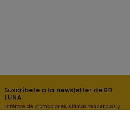
Suscríbete a la newsletter de RD
LUNA
Entérate de promociones, últimas tendencias y
mucho más…
SUSCRIBIRME
E-mail